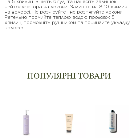
на 5 хвилин. Знiмiть бiгудi та нанесiть залишок
нейтралiзатора на локони. Залиште на 8-10 хвилин
на волоссi. Не розчiсуйте i не розтягуйте локони!
Ретельно промийте теплою водою продовж 5
хвилин, промокнiть рушником та починайте укладку
волосся
ПОПУЛЯРНІ ТОВАРИ