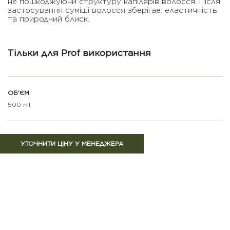
не пошкоджуючи структуру капiлярiв волосся. Пiсля
застосування сумiші волосся зберiгае: еластичнiсть
та природний блиск.
Тільки для Prof використання
ОБ'ЄМ
500 ml
УТОЧНИТИ ЦІНУ У МЕНЕДЖЕРА