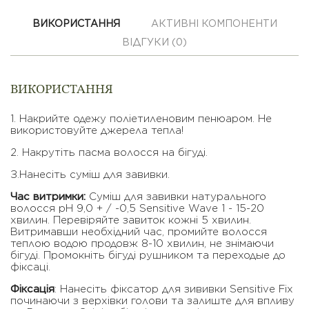
ВИКОРИСТАННЯ
АКТИВНІ КОМПОНЕНТИ
ВІДГУКИ (0)
ВИКОРИСТАННЯ
1. Накрийте одежу полiетиленовим пенюаром. Не
використовуйте джерела тепла!
2. Накрутiть пасма волосся на бiгудi.
З.Нанесiть сумiш для завивки.
Час витримки:
Сумiш для завивки натурального
волосся рН 9,0 + / -0,5 Sensitive Wave 1 - 15-20
хвилин. Перевiряйте завиток кожнi 5 хвилин.
Витримавши необхiдний час, промийте волосся
теплою водою продовж 8-10 хвилин, не знiмаючи
бiгудi. Промокнiть бiгудi рушником та переходые до
фiксацi.
Фiксацiя
: Нанесiть фiксатор для зививки Sensitive Fix
починаючи з верхiвки голови та залиште для впливу