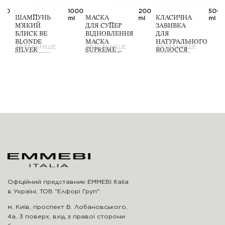
500
1000
200
500
ml
ml
ml
ml
ШАМПУНЬ
МАСКА
КЛАСИЧНА
М'ЯКИЙ
ДЛЯ СУПЕР
ЗАВИВКА
БЛИСК BE
ВІДНОВЛЕННЯ
ДЛЯ
BLONDE
МАСКА
НАТУРАЛЬНОГО
ДЕТАЛЬНІШЕ
ДЕТАЛЬНІШЕ
ДЕТАЛЬНІШЕ
SILVER
SUPREME ...
ВОЛОССЯ
SHIN...
...
Офіційний представник EMMEBI Italia
в Україні, ТОВ "Елфорі Груп"
м. Київ, проспект В. Лобановського,
4а, 3 поверх, вхід з правої сторони