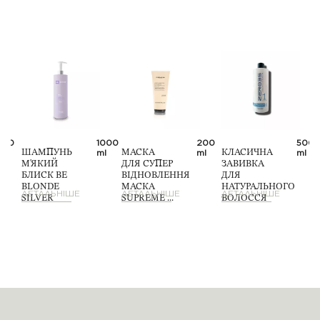
500
1000
200
500
ml
ml
ml
ml
ШАМПУНЬ
МАСКА
КЛАСИЧНА
М'ЯКИЙ
ДЛЯ СУПЕР
ЗАВИВКА
БЛИСК BE
ВІДНОВЛЕННЯ
ДЛЯ
BLONDE
МАСКА
НАТУРАЛЬНОГО
ДЕТАЛЬНІШЕ
ДЕТАЛЬНІШЕ
ДЕТАЛЬНІШЕ
SILVER
SUPREME ...
ВОЛОССЯ
SHIN...
...