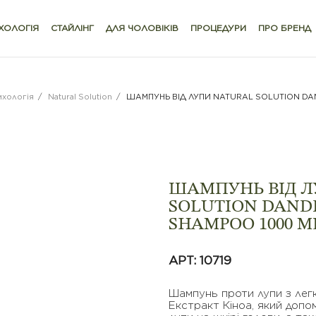
ХОЛОГІЯ
СТАЙЛІНГ
ДЛЯ ЧОЛОВІКІВ
ПРОЦЕДУРИ
ПРО БРЕНД
ихологія
/
Natural Solution
/
ШАМПУНЬ ВІД ЛУПИ NATURAL SOLUTION DA
ШАМПУНЬ ВІД Л
SOLUTION DAND
SHAMPOO 1000 M
АРТ: 10719
Шампунь проти лупи з лег
Екстракт Кіноа, який доп