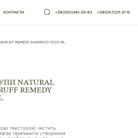
КОНТАКТИ
+38(050)461-39-82
+38(067)211-21-15
NDRUFF REMEDY SHAMPOO 1000 ML
УПИ NATURAL
RUFF REMEDY
L
кою текстурою, містить
омагає припинити утворення