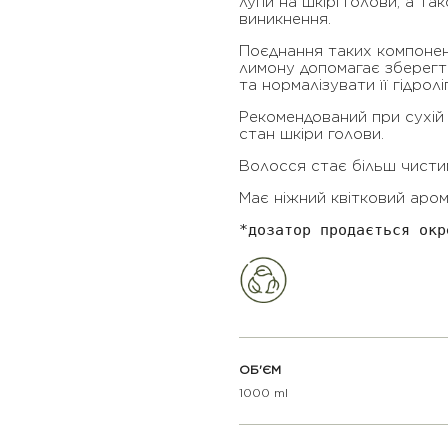
лупи на шкірі голови, а та
виникнення.
Поєднання таких компонен
лимону допомагає зберегт
та нормалізувати її гідролі
Рекомендований при сухій 
стан шкіри голови.
Волосся стає більш чисти
Має ніжний квітковий аром
*дозатор продається окр
ОБ'ЄМ
1000 ml