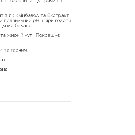
кож позбавити від причин її
тів як Клімбазол та Екстракт
и правильний pH шкіри голови
підний баланс.
та жирній лупі. Покращує
м та гарним.
ат.
емо