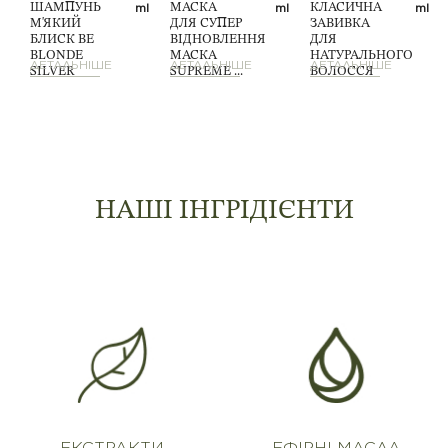
ml
ml
ml
ml
ШАМПУНЬ
МАСКА
КЛАСИЧНА
М'ЯКИЙ
ДЛЯ СУПЕР
ЗАВИВКА
БЛИСК BE
ВІДНОВЛЕННЯ
ДЛЯ
BLONDE
МАСКА
НАТУРАЛЬНОГО
ДЕТАЛЬНІШЕ
ДЕТАЛЬНІШЕ
ДЕТАЛЬНІШЕ
SILVER
SUPREME ...
ВОЛОССЯ
SHIN...
...
НАШІ ІНГРІДІЄНТИ
ЕКСТРАКТИ
ЕФІРНІ МАСЛА