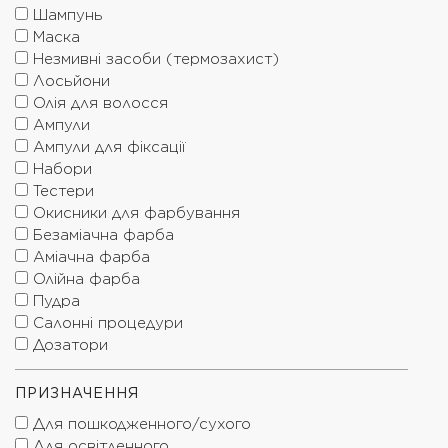
Шампунь
Маска
Незмивні засоби (термозахист)
Лосьйони
Олія для волосся
Ампули
Ампули для фіксації
Набори
Тестери
Окисники для фарбування
Безаміачна фарба
Аміачна фарба
Олійна фарба
Пудра
Салонні процедури
Дозатори
ПРИЗНАЧЕННЯ
Для пошкодженного/сухого
Для освітленного