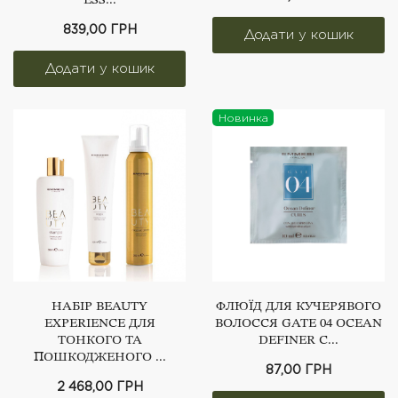
ESS...
839,00 ГРН
Новинка
НАБІР ВEAUTY
ФЛЮЇД ДЛЯ КУЧЕРЯВОГО
EXPERIENCE ДЛЯ
ВОЛОССЯ GATE 04 OCEAN
ТОНКОГО ТА
DEFINER C...
ПОШКОДЖЕНОГО ...
87,00 ГРН
2 468,00 ГРН