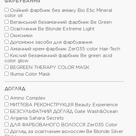
ФАРБУВАННЯ
Олійний фарбник без аміаку Bio Etic Mineral
color oil
Веганський безаміачний фарбник Be Green
Освітлення Be Blonde Extreme Light
Окисники
Допоміжні засоби для фарбування
Аміачний крем-фарбник Zer035 color Hair-Tech
Кислий безаміачний фарбник Be green acid
color glow
BEGREEN THERAPY COLOR MASK
Illumia Color Mask
ДОГЛЯД
Amino Complex
МИТТЄВА РЕКОНСТРУКЦІЯ Beauty Experience
БЕЗСУЛЬФАТНИЙ ДОГЛЯД Gate Wash&Ocean
Argania Sahara Secrets
ДЛЯ ФАРБОВАНОГО ВОЛОССЯ Zer035 Color
Догляд за освітленим волоссям Be Blonde Silver